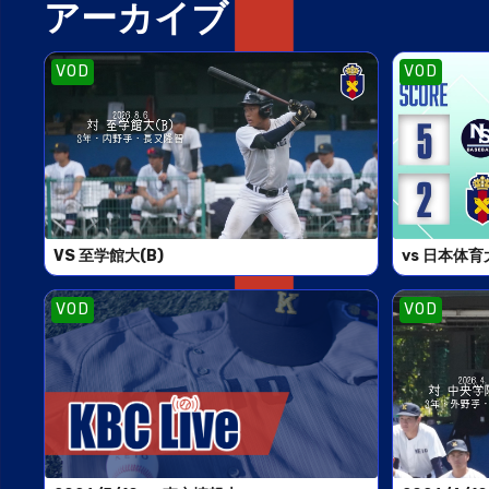
アーカイブ
VOD
VOD
VS 至学館大(B)
vs 日本体育
VOD
VOD