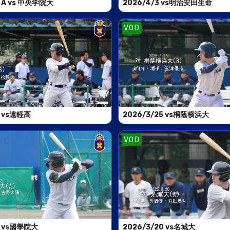
9 A vs 中央学院大
2026/4/3 vs明治安田生命
VOD
7 vs遠軽高
2026/3/25 vs桐蔭横浜大
VOD
2 vs國學院大
2026/3/20 vs名城大