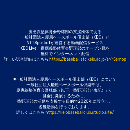
慶應義塾体育会野球部の⽀援団体である
⼀般社団法⼈慶應ベースボール倶楽部（KBC）と
NTTSportictが運営する動画配信サービス
「KBC Live」慶應義塾体育会野球部のオープン戦を
無料でインターネット配信
詳しい試合詳細はこちら
https://baseball.sfc.keio.ac.jp/sr/r5smop
■⼀般社団法⼈慶應ベースボール倶楽部（KBC）について
一般社団法人慶應ベースボール倶楽部は、
慶應義塾体育会野球部（以下、塾野球部と表記）が、
健全に発展するために、
塾野球部の活動を支援する目的で2020年に設立し、
各種活動を行っております。
詳しくはこちら
https://keiobaseballclub.studio.site/