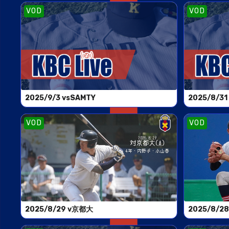
VOD
VOD
2025/9/3 vsSAМTY
2025/8/31
VOD
VOD
2025/8/29 v京都大
2025/8/